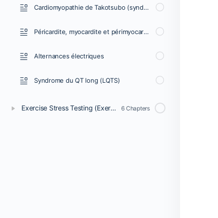
Cardiomyopathie de Takotsubo (syndrome du cœur brisé, cardiomyopathie induite par le stress)
Péricardite, myocardite et périmyocardite : ECG, critères et traitement
Alternances électriques
Syndrome du QT long (LQTS)
Exercise Stress Testing (Exercise ECG)
6 Chapters