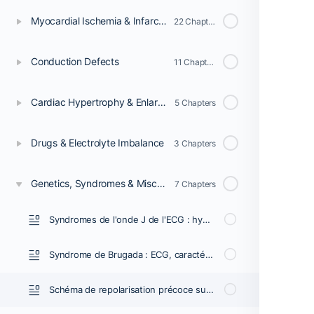
Myocardial Ischemia & Infarction
22 Chapters
Conduction Defects
11 Chapters
Cardiac Hypertrophy & Enlargement
5 Chapters
Drugs & Electrolyte Imbalance
3 Chapters
Genetics, Syndromes & Miscellaneous
7 Chapters
Syndromes de l'onde J de l'ECG : hypothermie, repolarisation précoce, hypercalcémie et syndrome de Brugada
Syndrome de Brugada : ECG, caractéristiques cliniques et prise en charge
Schéma de repolarisation précoce sur l'ECG (syndrome de repolarisation précoce)