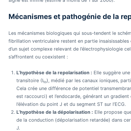
signe est infime (estimé à moins de 1 sur 2000).
Mécanismes et pathogénie de la rep
Les mécanismes biologiques qui sous-tendent le schéma
fibrillation ventriculaire restent en partie insaisissables 
d’un sujet complexe relevant de l’électrophysiologie ce
s’affrontent ou coexistent :
L’hypothèse de la repolarisation :
Elle suggère une
transitoire (I
), médié par les canaux ioniques, parti
to
Cela crée une différence de potentiel transmembranai
est raccourci) et l’endocarde, générant un gradien
l’élévation du point J et du segment ST sur l’ECG.
L’hypothèse de la dépolarisation :
Elle propose que
de la conduction (dépolarisation retardée) dans c
J.