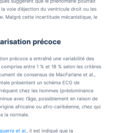
ques suggèrent que le phénomène pourrait
a voie d’éjection du ventricule droit ou les
e. Malgré cette incertitude mécanistique, le
arisation précoce
tion précoce a entraîné une variabilité des
 comprise entre 1 % et 18 % selon les critères
document de consensus de MacFarlane et al.,
entale présentent un schéma ECG de
s fréquent chez les hommes (prédominance
iminue avec l’âge, possiblement en raison de
origine africaine ou afro-caribéenne, chez qui
e la normale.
guerre et al.
, il est indiqué que la