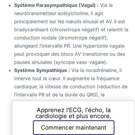
Système Parasympathique (Vagal) :
Via le
neurotransmetteur acétylcholine, il agit
principalement sur les nœuds sinusal et AV. Il est
bradycardisant (chronotrope négatif) et ralentit la
conduction nodale (dromotrope négatif),
allongeant l’intervalle PR. Une hypertonie vagale
peut provoquer des blocs AV transitoires ou des
pauses sinusales (syncope vaso-vagale).
Système Sympathique :
Via la noradrénaline, il
innerve tout le cœur. Il augmente la fréquence
cardiaque, la vitesse de conduction (réduction de
l’intervalle PR et de la durée du QRS), la
contractilité (inotrope positif) et la vitesse de
Apprenez l'ECG, l'écho, la
relaxation (lusitrope positif). Cependant, il
cardiologie et plus encore.
augmente également l’excitabilité (batmotrope
Commencer maintenant
positif), favorisant les arythmies.