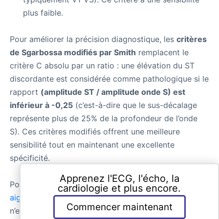
plus faible.
Pour améliorer la précision diagnostique, les
critères
de Sgarbossa modifiés par Smith
remplacent le
critère C absolu par un ratio : une élévation du ST
discordante est considérée comme pathologique si le
rapport
(amplitude ST / amplitude onde S) est
inférieur à -0,25
(c’est-à-dire que le sus-décalage
représente plus de 25% de la profondeur de l’onde
S). Ces critères modifiés offrent une meilleure
sensibilité tout en maintenant une excellente
spécificité.
Apprenez l'ECG, l'écho, la
Pour une discussion détaillée, voir
BBG et infarctus
cardiologie et plus encore.
aigu du myocarde
. En résumé, aucun critère existant
Commencer maintenant
n’est suffisamment sensible pour détecter de manière