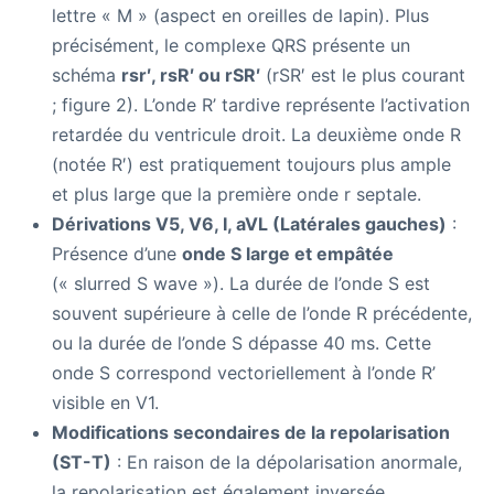
lettre « M » (aspect en oreilles de lapin). Plus
précisément, le complexe QRS présente un
schéma
rsr′, rsR′ ou rSR′
(rSR′ est le plus courant
; figure 2). L’onde R’ tardive représente l’activation
retardée du ventricule droit. La deuxième onde R
(notée R′) est pratiquement toujours plus ample
et plus large que la première onde r septale.
Dérivations V5, V6, I, aVL (Latérales gauches)
:
Présence d’une
onde S large et empâtée
(« slurred S wave »). La durée de l’onde S est
souvent supérieure à celle de l’onde R précédente,
ou la durée de l’onde S dépasse 40 ms. Cette
onde S correspond vectoriellement à l’onde R’
visible en V1.
Modifications secondaires de la repolarisation
(ST-T)
: En raison de la dépolarisation anormale,
la repolarisation est également inversée