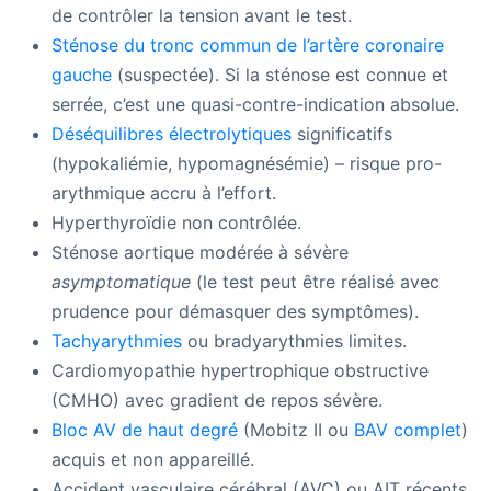
de contrôler la tension avant le test.
Sténose du tronc commun de l’artère coronaire
gauche
(suspectée). Si la sténose est connue et
serrée, c’est une quasi-contre-indication absolue.
Déséquilibres électrolytiques
significatifs
(hypokaliémie, hypomagnésémie) – risque pro-
arythmique accru à l’effort.
Hyperthyroïdie non contrôlée.
Sténose aortique modérée à sévère
asymptomatique
(le test peut être réalisé avec
prudence pour démasquer des symptômes).
Tachyarythmies
ou bradyarythmies limites.
Cardiomyopathie hypertrophique obstructive
(CMHO) avec gradient de repos sévère.
Bloc AV de haut degré
(Mobitz II ou
BAV complet
)
acquis et non appareillé.
Accident vasculaire cérébral (AVC) ou AIT récents